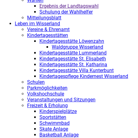
Wahlen
Ergebnis der Landtagswahl
Schulung der Wahlhelfer
Mitteilungsblatt
Leben im Wisserland
Vereine & Ehrenamt
Kindertagesstätten
Kindertagesstätte Löwenzahn
Waldgruppe Wisserland
Kindertagesstätte Lummerland
Kindertagesstätte St. Elisabeth
Kindertagesstätte St. Katharina
Kindertagesstätte Villa Kunterbunt
Kindertagespflege Kindernest Wisserland
Schulen
Parkmöglichkeiten
Volkshochschule
Veranstaltungen und Sitzungen
Freizeit & Erholung
Kinderspielplätze
Sportstätten
Schwimmbad
Skate Anlage
Basketball Anlage