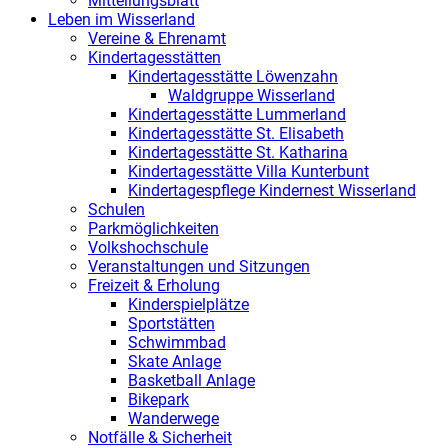
Mitteilungsblatt
Leben im Wisserland
Vereine & Ehrenamt
Kindertagesstätten
Kindertagesstätte Löwenzahn
Waldgruppe Wisserland
Kindertagesstätte Lummerland
Kindertagesstätte St. Elisabeth
Kindertagesstätte St. Katharina
Kindertagesstätte Villa Kunterbunt
Kindertagespflege Kindernest Wisserland
Schulen
Parkmöglichkeiten
Volkshochschule
Veranstaltungen und Sitzungen
Freizeit & Erholung
Kinderspielplätze
Sportstätten
Schwimmbad
Skate Anlage
Basketball Anlage
Bikepark
Wanderwege
Notfälle & Sicherheit