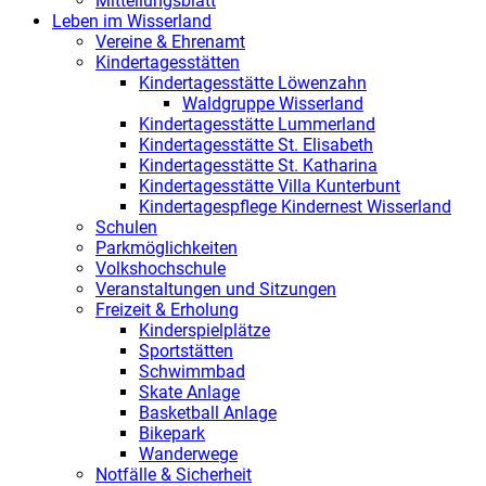
Mitteilungsblatt
Leben im Wisserland
Vereine & Ehrenamt
Kindertagesstätten
Kindertagesstätte Löwenzahn
Waldgruppe Wisserland
Kindertagesstätte Lummerland
Kindertagesstätte St. Elisabeth
Kindertagesstätte St. Katharina
Kindertagesstätte Villa Kunterbunt
Kindertagespflege Kindernest Wisserland
Schulen
Parkmöglichkeiten
Volkshochschule
Veranstaltungen und Sitzungen
Freizeit & Erholung
Kinderspielplätze
Sportstätten
Schwimmbad
Skate Anlage
Basketball Anlage
Bikepark
Wanderwege
Notfälle & Sicherheit