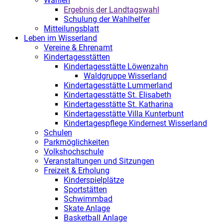
Wahlen
Ergebnis der Landtagswahl
Schulung der Wahlhelfer
Mitteilungsblatt
Leben im Wisserland
Vereine & Ehrenamt
Kindertagesstätten
Kindertagesstätte Löwenzahn
Waldgruppe Wisserland
Kindertagesstätte Lummerland
Kindertagesstätte St. Elisabeth
Kindertagesstätte St. Katharina
Kindertagesstätte Villa Kunterbunt
Kindertagespflege Kindernest Wisserland
Schulen
Parkmöglichkeiten
Volkshochschule
Veranstaltungen und Sitzungen
Freizeit & Erholung
Kinderspielplätze
Sportstätten
Schwimmbad
Skate Anlage
Basketball Anlage