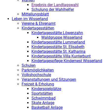
Wahlen
Ergebnis der Landtagswahl
Schulung der Wahlhelfer
Mitteilungsblatt
Leben im Wisserland
Vereine & Ehrenamt
Kindertagesstätten
Kindertagesstätte Löwenzahn
Waldgruppe Wisserland
Kindertagesstätte Lummerland
Kindertagesstätte St. Elisabeth
Kindertagesstätte St. Katharina
Kindertagesstätte Villa Kunterbunt
Kindertagespflege Kindernest Wisserland
Schulen
Parkmöglichkeiten
Volkshochschule
Veranstaltungen und Sitzungen
Freizeit & Erholung
Kinderspielplätze
Sportstätten
Schwimmbad
Skate Anlage
Basketball Anlage