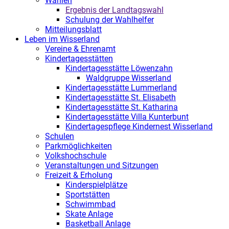
Wahlen
Ergebnis der Landtagswahl
Schulung der Wahlhelfer
Mitteilungsblatt
Leben im Wisserland
Vereine & Ehrenamt
Kindertagesstätten
Kindertagesstätte Löwenzahn
Waldgruppe Wisserland
Kindertagesstätte Lummerland
Kindertagesstätte St. Elisabeth
Kindertagesstätte St. Katharina
Kindertagesstätte Villa Kunterbunt
Kindertagespflege Kindernest Wisserland
Schulen
Parkmöglichkeiten
Volkshochschule
Veranstaltungen und Sitzungen
Freizeit & Erholung
Kinderspielplätze
Sportstätten
Schwimmbad
Skate Anlage
Basketball Anlage