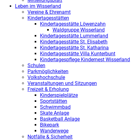
Mitteilungsblatt
Leben im Wisserland
Vereine & Ehrenamt
Kindertagesstätten
Kindertagesstätte Löwenzahn
Waldgruppe Wisserland
Kindertagesstätte Lummerland
Kindertagesstätte St. Elisabeth
Kindertagesstätte St. Katharina
Kindertagesstätte Villa Kunterbunt
Kindertagespflege Kindernest Wisserland
Schulen
Parkmöglichkeiten
Volkshochschule
Veranstaltungen und Sitzungen
Freizeit & Erholung
Kinderspielplätze
Sportstätten
Schwimmbad
Skate Anlage
Basketball Anlage
Bikepark
Wanderwege
Notfälle & Sicherheit