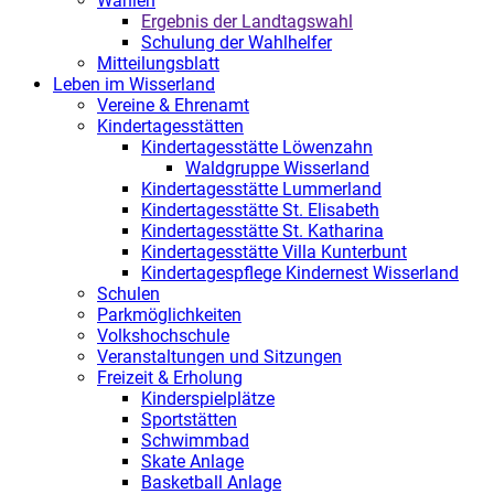
Wahlen
Ergebnis der Landtagswahl
Schulung der Wahlhelfer
Mitteilungsblatt
Leben im Wisserland
Vereine & Ehrenamt
Kindertagesstätten
Kindertagesstätte Löwenzahn
Waldgruppe Wisserland
Kindertagesstätte Lummerland
Kindertagesstätte St. Elisabeth
Kindertagesstätte St. Katharina
Kindertagesstätte Villa Kunterbunt
Kindertagespflege Kindernest Wisserland
Schulen
Parkmöglichkeiten
Volkshochschule
Veranstaltungen und Sitzungen
Freizeit & Erholung
Kinderspielplätze
Sportstätten
Schwimmbad
Skate Anlage
Basketball Anlage