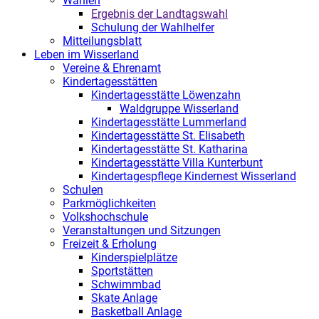
Wahlen
Ergebnis der Landtagswahl
Schulung der Wahlhelfer
Mitteilungsblatt
Leben im Wisserland
Vereine & Ehrenamt
Kindertagesstätten
Kindertagesstätte Löwenzahn
Waldgruppe Wisserland
Kindertagesstätte Lummerland
Kindertagesstätte St. Elisabeth
Kindertagesstätte St. Katharina
Kindertagesstätte Villa Kunterbunt
Kindertagespflege Kindernest Wisserland
Schulen
Parkmöglichkeiten
Volkshochschule
Veranstaltungen und Sitzungen
Freizeit & Erholung
Kinderspielplätze
Sportstätten
Schwimmbad
Skate Anlage
Basketball Anlage