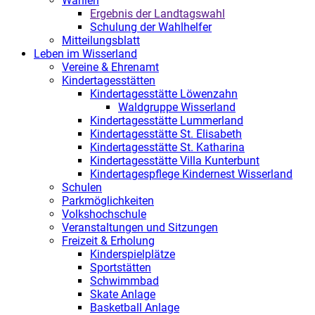
Wahlen
Ergebnis der Landtagswahl
Schulung der Wahlhelfer
Mitteilungsblatt
Leben im Wisserland
Vereine & Ehrenamt
Kindertagesstätten
Kindertagesstätte Löwenzahn
Waldgruppe Wisserland
Kindertagesstätte Lummerland
Kindertagesstätte St. Elisabeth
Kindertagesstätte St. Katharina
Kindertagesstätte Villa Kunterbunt
Kindertagespflege Kindernest Wisserland
Schulen
Parkmöglichkeiten
Volkshochschule
Veranstaltungen und Sitzungen
Freizeit & Erholung
Kinderspielplätze
Sportstätten
Schwimmbad
Skate Anlage
Basketball Anlage