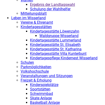
Wahlen
Ergebnis der Landtagswahl
Schulung der Wahlhelfer
Mitteilungsblatt
Leben im Wisserland
Vereine & Ehrenamt
Kindertagesstätten
Kindertagesstätte Löwenzahn
Waldgruppe Wisserland
Kindertagesstätte Lummerland
Kindertagesstätte St. Elisabeth
Kindertagesstätte St. Katharina
Kindertagesstätte Villa Kunterbunt
Kindertagespflege Kindernest Wisserland
Schulen
Parkmöglichkeiten
Volkshochschule
Veranstaltungen und Sitzungen
Freizeit & Erholung
Kinderspielplätze
Sportstätten
Schwimmbad
Skate Anlage
Basketball Anlage