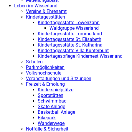
Mitteilungsblatt
Leben im Wisserland
Vereine & Ehrenamt
Kindertagesstätten
Kindertagesstätte Löwenzahn
Waldgruppe Wisserland
Kindertagesstätte Lummerland
Kindertagesstätte St. Elisabeth
Kindertagesstätte St. Katharina
Kindertagesstätte Villa Kunterbunt
Kindertagespflege Kindernest Wisserland
Schulen
Parkmöglichkeiten
Volkshochschule
Veranstaltungen und Sitzungen
Freizeit & Erholung
Kinderspielplätze
Sportstätten
Schwimmbad
Skate Anlage
Basketball Anlage
Bikepark
Wanderwege
Notfälle & Sicherheit