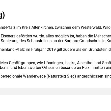
g)
land-Pfalz im Kreis Altenkirchen, zwischen dem Westerwald, Wi
Eisenerz gefördert wurde, alles möglich ist, haben die Mensche
die Sanierung des Schaustollens an der Barbara-Grundschule in Ka
nland-Pfalz im Frühjahr 2019 gilt zudem als ein Grundstein da
vielen Gehöftgruppen, wie Hönningen, Hecke, Alsenthal und Sch
ens- und lebenswerten Ort seinen besonderen Reiz inmitten ein
berregionale Wanderwege (Natursteig Sieg) angeschlossen sind