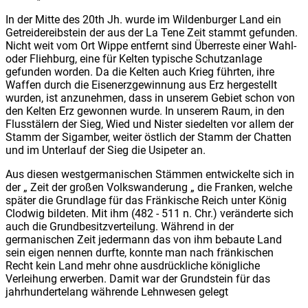
In der Mitte des 20th Jh. wurde im Wildenburger Land ein
Getreidereibstein der aus der La Tene Zeit stammt gefunden.
Nicht weit vom Ort Wippe entfernt sind Überreste einer Wahl-
oder Fliehburg, eine für Kelten typische Schutzanlage
gefunden worden. Da die Kelten auch Krieg führten, ihre
Waffen durch die Eisenerzgewinnung aus Erz hergestellt
wurden, ist anzunehmen, dass in unserem Gebiet schon von
den Kelten Erz gewonnen wurde. In unserem Raum, in den
Flusstälern der Sieg, Wied und Nister siedelten vor allem der
Stamm der Sigamber, weiter östlich der Stamm der Chatten
und im Unterlauf der Sieg die Usipeter an.
Aus diesen westgermanischen Stämmen entwickelte sich in
der „ Zeit der großen Volkswanderung „ die Franken, welche
später die Grundlage für das Fränkische Reich unter König
Clodwig bildeten. Mit ihm (482 - 511 n. Chr.) veränderte sich
auch die Grundbesitzverteilung. Während in der
germanischen Zeit jedermann das von ihm bebaute Land
sein eigen nennen durfte, konnte man nach fränkischen
Recht kein Land mehr ohne ausdrückliche königliche
Verleihung erwerben. Damit war der Grundstein für das
jahrhundertelang währende Lehnwesen gelegt