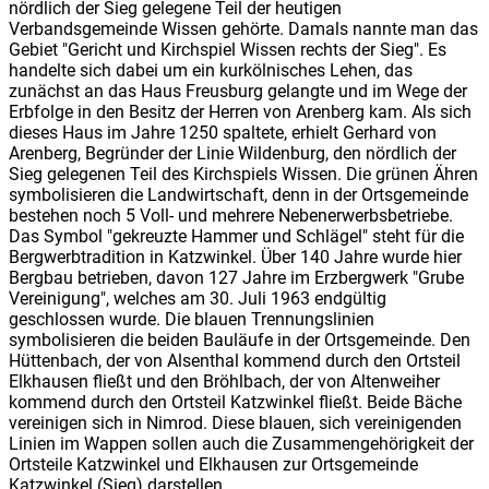
nördlich der Sieg gelegene Teil der heutigen
Verbandsgemeinde Wissen gehörte. Damals nannte man das
Gebiet "Gericht und Kirchspiel Wissen rechts der Sieg". Es
handelte sich dabei um ein kurkölnisches Lehen, das
zunächst an das Haus Freusburg gelangte und im Wege der
Erbfolge in den Besitz der Herren von Arenberg kam. Als sich
dieses Haus im Jahre 1250 spaltete, erhielt Gerhard von
Arenberg, Begründer der Linie Wildenburg, den nördlich der
Sieg gelegenen Teil des Kirchspiels Wissen. Die grünen Ähren
symbolisieren die Landwirtschaft, denn in der Ortsgemeinde
bestehen noch 5 Voll- und mehrere Nebenerwerbsbetriebe.
Das Symbol "gekreuzte Hammer und Schlägel" steht für die
Bergwerbtradition in Katzwinkel. Über 140 Jahre wurde hier
Bergbau betrieben, davon 127 Jahre im Erzbergwerk "Grube
Vereinigung", welches am 30. Juli 1963 endgültig
geschlossen wurde. Die blauen Trennungslinien
symbolisieren die beiden Bauläufe in der Ortsgemeinde. Den
Hüttenbach, der von Alsenthal kommend durch den Ortsteil
Elkhausen fließt und den Bröhlbach, der von Altenweiher
kommend durch den Ortsteil Katzwinkel fließt. Beide Bäche
vereinigen sich in Nimrod. Diese blauen, sich vereinigenden
Linien im Wappen sollen auch die Zusammengehörigkeit der
Ortsteile Katzwinkel und Elkhausen zur Ortsgemeinde
Katzwinkel (Sieg) darstellen.