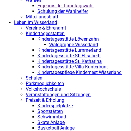
Wahlen
Ergebnis der Landtagswahl
Schulung der Wahlhelfer
Mitteilungsblatt
Leben im Wisserland
Vereine & Ehrenamt
Kindertagesstätten
Kindertagesstätte Löwenzahn
Waldgruppe Wisserland
Kindertagesstätte Lummerland
Kindertagesstätte St. Elisabeth
Kindertagesstätte St. Katharina
Kindertagesstätte Villa Kunterbunt
Kindertagespflege Kindernest Wisserland
Schulen
Parkmöglichkeiten
Volkshochschule
Veranstaltungen und Sitzungen
Freizeit & Erholung
Kinderspielplätze
Sportstätten
Schwimmbad
Skate Anlage
Basketball Anlage